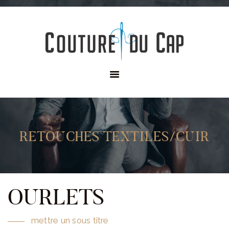
HISTOIRE
NOS EXPERTISES
TAILLEUR
LOCATION
COLLECTION
CONTACT
RETOUCHES TEXTILES/CUIR
OURLETS
mettre un sous titre